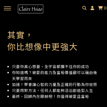
0
回主選單
回主選單
回主選單
其實，
✦ 關於微光貓｜About
✦ 微光貓宇宙｜Meowverse
✦ 課程與商品｜Selection
你比想像中更強大
微光中的貓｜Claire Hsiao
文字裡的微光貓｜Blog
催眠預約｜Hypnotherapy
受訪・客座足跡｜Footprint
耳朵裡的微光貓｜Podcast
課程總覽｜Courses
只要你真心想要，全宇宙都攔不住你的成功
你知道嗎？被愛的能力及富裕價值觀可以藉由後
天學習而來
微光選品｜Selection
加速！學會讓心智的力量及正確的行動為你效勞
只要用對方法，任何人都能夠活出創造型人生
最終，回歸內在顯赫吧！你值得被愛且富裕