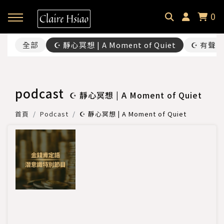
0
全部
☪ 靜心冥想 | A Moment of Quiet
☪ 有聲私語
回主選單
回主選單
回主選單
✦ 關於微光貓｜About
✦ 微光貓宇宙｜Meowverse
✦ 課程與商品｜Selection
podcast
☪ 靜心冥想 | A Moment of Quiet
微光中的貓｜Claire Hsiao
文字裡的微光貓｜Blog
催眠預約｜Hypnotherapy
首頁
Podcast
☪ 靜心冥想 | A Moment of Quiet
受訪・客座足跡｜Footprint
耳朵裡的微光貓｜Podcast
課程總覽｜Courses
微光選品｜Selection