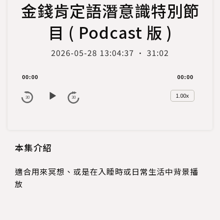
金錢肯定語潛意識特別節
目 ( Podcast 版 )
2026-05-28 13:04:37 · 31:02
A
00:00
00:00
u
d
1.00x
30
30
i
o
P
l
本集介紹
a
y
適合用來冥想、或是在入睡時或日常生活中背景播
e
放
r