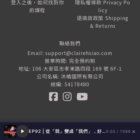
登入之後，如何找到你
隱私權條款 Privacy Po
的課程
licy
退換貨政策 Shipping
& Returns
聯絡我們
Email: support@clairehsiao.com
營業時間: 完全預約制
地址: 106 大安區忠孝東路四段 169 號 6F-1
公司名稱: 沐晴國際有限公司
統編: 54178480
©
COPYRIGHT
微光中的貓 | Claire Hsiao All rights reserved ｜ Power
ed by
路老闆
×
EP92 | 從「我」變成「我們」，好感影響力是一種領導者的特質 feat. 梁哲維
0:00 / 1586