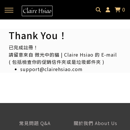
0
回主選單
回主選單
回主選單
Thank You！
✦ 關於微光貓｜About
✦ 微光貓宇宙｜Meowverse
✦ 課程與商品｜Selection
已完成註冊！
請留意來自 微光中的貓 | Claire Hsiao 的 E-mail
微光中的貓｜Claire Hsiao
文字裡的微光貓｜Blog
催眠預約｜Hypnotherapy
( 包括檢查你的促銷信件夾或是垃圾郵件夾 )
support@clairehsiao.com
受訪・客座足跡｜Footprint
耳朵裡的微光貓｜Podcast
課程總覽｜Courses
微光選品｜Selection
常見問題 Q&A
關於我們 About Us