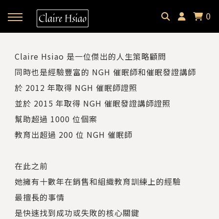
0
回主選單
回主選單
回主選單
Claire Hsiao 是一位傑出的人生策略顧問
同時也是經驗豐富的 NGH 催眠師和催眠發證講師
✦ 關於微光貓｜About
✦ 微光貓宇宙｜Meowverse
✦ 課程與商品｜Selection
於 2012 年取得 NGH 催眠師證照
微光中的貓｜Claire Hsiao
文字裡的微光貓｜Blog
催眠預約｜Hypnotherapy
並於 2015 年取得 NGH 催眠發證講師證照
幫助超過 1000 位個案
受訪・客座足跡｜Footprint
耳朵裡的微光貓｜Podcast
課程總覽｜Courses
教育出超過 200 位 NGH 催眠師
微光選品｜Selection
在此之前
她擁有十數年在銷售和組織教育訓練上的經驗
最擅長的事情
是快速找到成功或失敗的核心關鍵