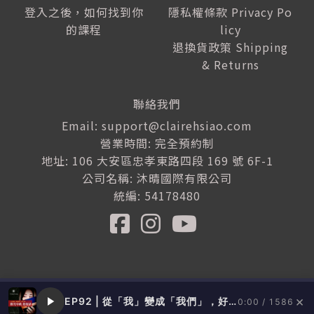
登入之後，如何找到你
隱私權條款 Privacy Po
的課程
licy
退換貨政策 Shipping
& Returns
聯絡我們
Email: support@clairehsiao.com
營業時間: 完全預約制
地址: 106 大安區忠孝東路四段 169 號 6F-1
公司名稱: 沐晴國際有限公司
統編: 54178480
©
COPYRIGHT
微光中的貓 | Claire Hsiao All rights reserved ｜ Power
ed by
路老闆
×
EP92 | 從「我」變成「我們」，好感影響力是一種領導者的特質 feat. 梁哲維
0:00 / 1586