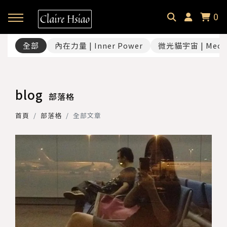
0
全部
內在力量 | Inner Power
微光貓宇宙 | Meow
回主選單
回主選單
回主選單
✦ 關於微光貓｜About
✦ 微光貓宇宙｜Meowverse
✦ 課程與商品｜Selection
blog
部落格
微光中的貓｜Claire Hsiao
文字裡的微光貓｜Blog
催眠預約｜Hypnotherapy
首頁
部落格
全部文章
受訪・客座足跡｜Footprint
耳朵裡的微光貓｜Podcast
課程總覽｜Courses
微光選品｜Selection