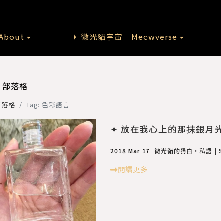
bout
✦ 微光貓宇宙｜Meowverse
部落格
部落格
Tag: 色彩語言
✦ 放在我心上的那抹銀月光：煉
2018 Mar 17
微光貓的獨白・私語 | Sol
閱讀更多