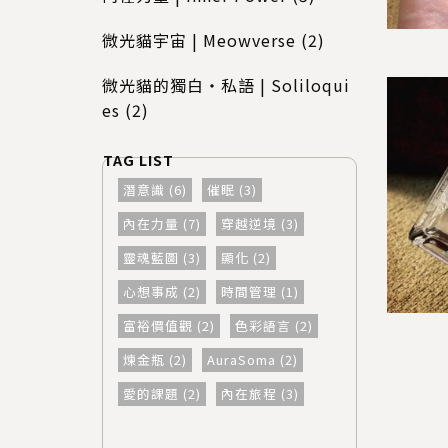
微光貓宇宙 | Meowverse (2)
微光貓的獨白・私語 | Soliloqui
es (2)
潛意識 (6)
催眠 (3)
內在力量 (7)
穿越逆境 (3)
靈魂藍圖 (3)
顯化 (2)
心想事成 (2)
時間管理 (1)
富裕價值觀 (2)
色彩語言 (2)
煉金瓶 (2)
AuraSoma (2)
愛的課題 (2)
內在旅程 (3)