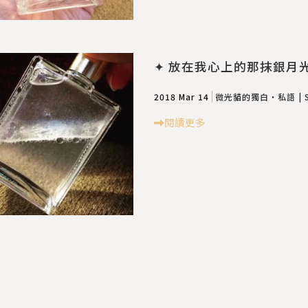
✦ 放在我心上的那抹銀月光：煉
2018 Mar 14
微光貓的獨白・私語 | Sol
閱讀更多