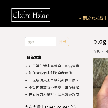
✦ 關於微光貓｜A
blog
送出
首頁
最新文章
✦ 在日常生活中富養自己的潛意識
✦ 如何從迷惘中創造自我價值
✦ 一流成功人士早餐前都做什麼？從
時間管理來談談怎麼連結富裕價值觀
✦ 不管你願意或不願意，生命總是會
一次又一次的把你推到對的軌道上
✦ 在心智的力量裡，埋入讓夢想成真
的顯化法則
內在力量 | Inner Power (5)