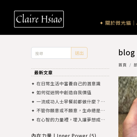
✦ 關於微光貓｜A
blog
送出
首頁
最新文章
✦ 在日常生活中富養自己的潛意識
✦ 如何從迷惘中創造自我價值
✦ 一流成功人士早餐前都做什麼？從
時間管理來談談怎麼連結富裕價值觀
✦ 不管你願意或不願意，生命總是會
一次又一次的把你推到對的軌道上
✦ 在心智的力量裡，埋入讓夢想成真
的顯化法則
內在力量 | Inner Power (5)