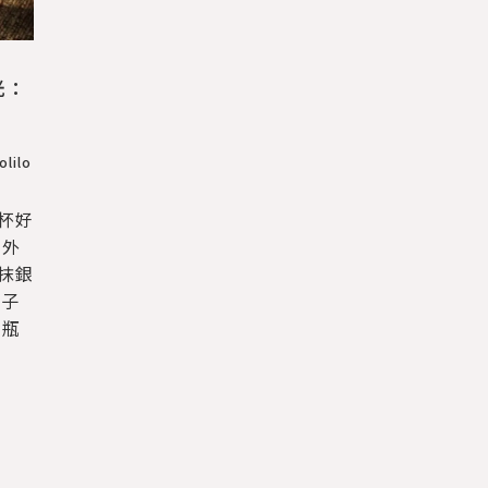
光：
lilo
杯好
窗外
抹銀
瓶子
金瓶