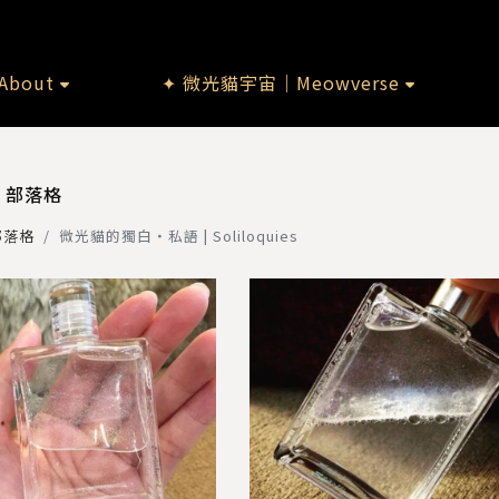
bout
✦ 微光貓宇宙｜Meowverse
部落格
部落格
微光貓的獨白・私語 | Soliloquies