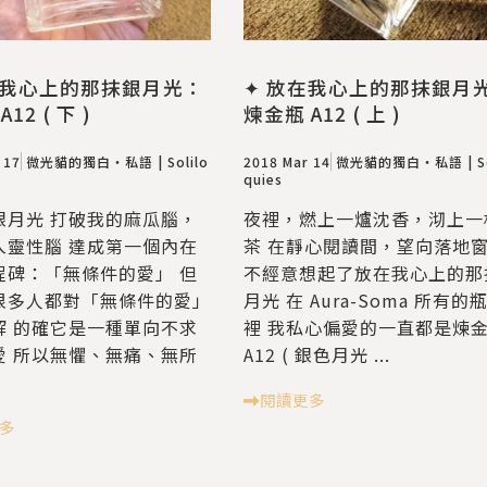
在我心上的那抹銀月光：
✦ 放在我心上的那抹銀月
12 ( 下 )
煉金瓶 A12 ( 上 )
 17
微光貓的獨白・私語 | Solilo
2018 Mar 14
微光貓的獨白・私語 | So
quies
銀月光 打破我的麻瓜腦，
夜裡，燃上一爐沈香，沏上一
入靈性腦 達成第一個內在
茶 在靜心閱讀間，望向落地
程碑：「無條件的愛」 但
不經意想起了放在我心上的那
很多人都對「無條件的愛」
月光 在 Aura-Soma 所有的
解 的確它是一種單向不求
裡 我私心偏愛的一直都是煉
愛 所以無懼、無痛、無所
A12 ( 銀色月光 ...
閱讀更多
多