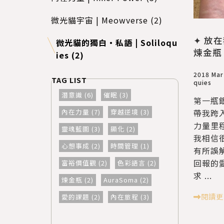
微光貓宇宙 | Meowverse (2)
✦ 放
微光貓的獨白・私語 | Soliloqu
煉金瓶 A
ies (2)
2018 Mar
quies
潛意識 (6)
催眠 (3)
第一瓶
內在力量 (7)
穿越逆境 (3)
帶我跨
力量里
靈魂藍圖 (3)
顯化 (2)
我相信
心想事成 (2)
時間管理 (1)
有所誤
回報的
富裕價值觀 (2)
色彩語言 (2)
求 ...
煉金瓶 (2)
AuraSoma (2)
閱讀更
愛的課題 (2)
內在旅程 (3)