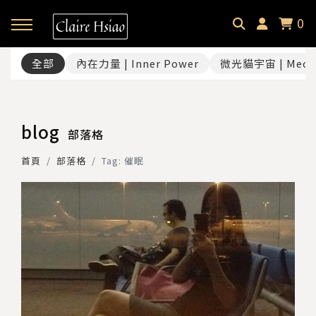
0
全部
內在力量 | Inner Power
微光貓宇宙 | Meow
回主選單
回主選單
回主選單
回主選單
✦ 關於微光貓｜About
✦ 微光貓宇宙｜Meowverse
✦ 數位個展｜Exhibitions
✦ 課程與商品｜Selection
blog
部落格
微光中的貓｜Claire Hsiao
文字裡的微光貓｜Blog
微光貓宇宙・幕後｜Behind t
催眠預約｜Hypnotherapy
首頁
部落格
Tag: 催眠
he Scenes
受訪・客座足跡｜Footprint
耳朵裡的微光貓｜Podcast
課程總覽｜Courses
微光選品｜Selection