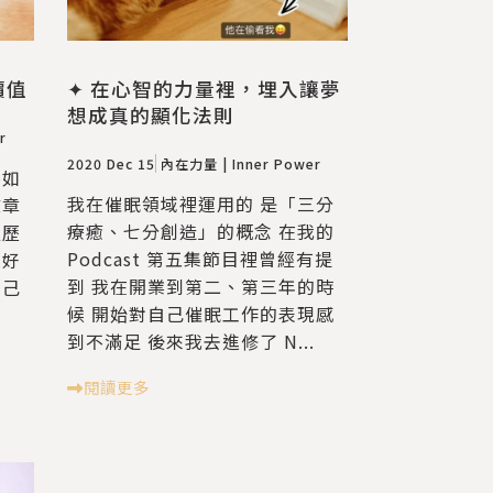
價值
✦ 在心智的力量裡，埋入讓夢
想成真的顯化法則
r
2020 Dec 15
內在力量 | Inner Power
不如
我在催眠領域裡運用的 是「三分
文章
療癒、七分創造」的概念 在我的
經歷
Podcast 第五集節目裡曾經有提
很好
到 我在開業到第二、第三年的時
自己
候 開始對自己催眠工作的表現感
到不滿足 後來我去進修了 N...
閱讀更多