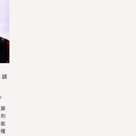
，該
r
就算
谷則
可能
一種