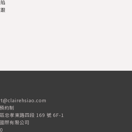
是陷
想跟
rt@clairehsiao.com
全預約制
安區忠孝東路四段 169 號 6F-1
晴國際有限公司
0