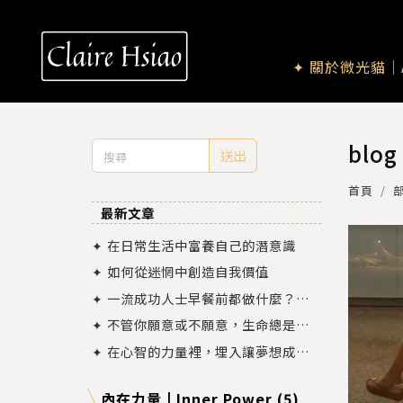
✦ 關於微光貓｜A
blog
送出
首頁
最新文章
✦ 在日常生活中富養自己的潛意識
✦ 如何從迷惘中創造自我價值
✦ 一流成功人士早餐前都做什麼？從
時間管理來談談怎麼連結富裕價值觀
✦ 不管你願意或不願意，生命總是會
一次又一次的把你推到對的軌道上
✦ 在心智的力量裡，埋入讓夢想成真
的顯化法則
內在力量 | Inner Power (5)