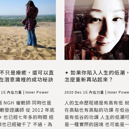
眠不只是療癒，還可以直
✦ 如果你陷入人生的低潮
在潛意識裡的成功秘訣
怎麼重新再站起來？
 15
內在力量 | Inner Power
2020 Dec 15
內在力量 | Inner Powe
 NGH 催眠師 同時也是
人的生命歷程總是有高有低 
催眠發證講師 從 2012 年底
在高點也有高點的功課 在低
今 也已經七年多的時間 經
是有低谷的功課 人生的低潮
案也已經破千了 不過，為
是一種實際的困境 也可能是