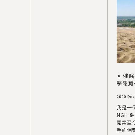
✦ 催
擊隱藏
2020 Dec
我是一個
NGH 
開業至
手的個