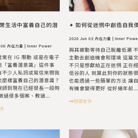
日常生活中富養自己的潛
✦ 如何從迷惘中創造自我
2026 Jun 03
內在力量 | Inner Powe
 06
內在力量 | Inner Power
與其被動等待自己脫離低潮 
常在 IG 限動 或是在電子
主動去創造機會和環境 這篇
到「富養潛意識」這件事
不只是想獻給正在迷惘 正在
有不少人私訊或寫信來問我
低谷的人 就算此刻你的狀態
怎麼樣富養自己的潛意識？
也能透過一些簡單的方法 讓
眠師到現在已經很長一段時
有機會變得更好 從好幾年前...
做過很多個案、教過...
閱讀更多
多