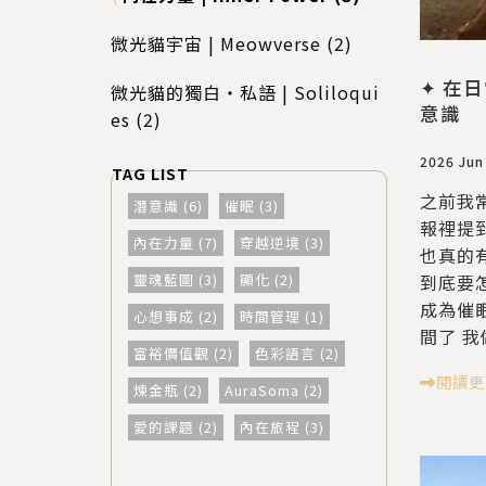
微光貓宇宙 | Meowverse (2)
✦ 在
微光貓的獨白・私語 | Soliloqui
意識
es (2)
2026 Jun
之前我常
潛意識 (6)
催眠 (3)
報裡提
內在力量 (7)
穿越逆境 (3)
也真的
靈魂藍圖 (3)
顯化 (2)
到底要
成為催
心想事成 (2)
時間管理 (1)
間了 我
富裕價值觀 (2)
色彩語言 (2)
閱讀更
煉金瓶 (2)
AuraSoma (2)
愛的課題 (2)
內在旅程 (3)