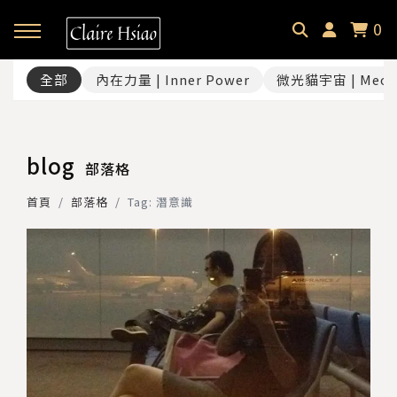
0
全部
內在力量 | Inner Power
微光貓宇宙 | Meow
回主選單
回主選單
回主選單
✦ 關於微光貓｜About
✦ 微光貓宇宙｜Meowverse
✦ 課程與商品｜Selection
blog
部落格
微光中的貓｜Claire Hsiao
文字裡的微光貓｜Blog
催眠預約｜Hypnotherapy
首頁
部落格
Tag: 潛意識
受訪・客座足跡｜Footprint
耳朵裡的微光貓｜Podcast
課程總覽｜Courses
微光選品｜Selection