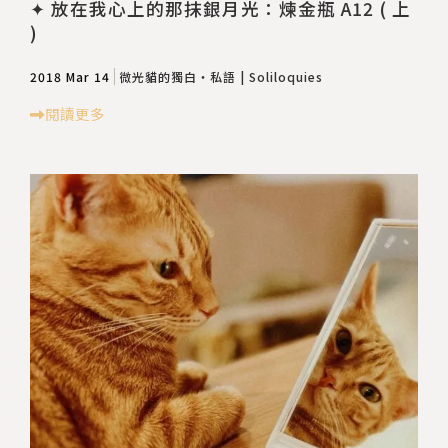
✦ 放在我心上的那抹銀月光：煉金瓶 A12 ( 上
)
2018 Mar 14
微光貓的獨白・私語 | Soliloquies
閱讀更多