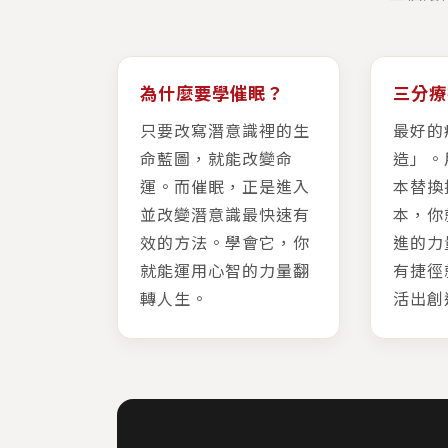
為什麼要學催眠？
三分療
只要改寫潛意識裡的生
最好的
命藍圖，就能改變命
造」。
運。而催眠，正是進入
本替換
並改變潛意識最快速有
本，你
效的方法。學會它，你
進的力
就能運用心智的力量翻
有捷徑
轉人生。
活出創