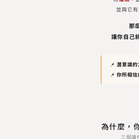
並與它有
那
讓你自己
📌
潛意識的
📌
你所相信
為什麼，
三個讓