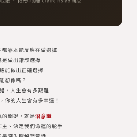
放 · 微光中的貓 Claire Hsiao 親授
往都靠本能反應在做選擇
總是做出錯誤選擇
總能做出正確選擇
能想像嗎？
錯，人生會有多艱難
，你的人生會有多幸運！
異的關鍵，就是
潛意識
作主、決定我們命運的舵手
正是深入瞭解潛意識