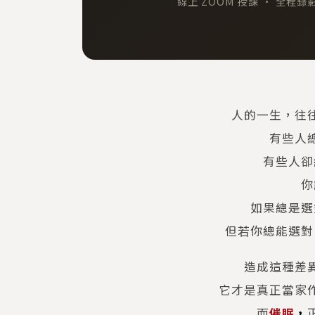
線上 ZOOM 授課 · 全程錄影回
人的一生，往
有些人
有些人卻
你
如果總是選
但若你總能選對
造成這種差
它才是真正當家
而
催眠
，