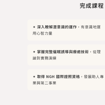
完成課程
✦
深入瞭解潛意識的運作
，有意識地運
用心智力量
✦
掌握完整催眠誘導與療癒技術
，從理
論到實務演練
✦
取得 NGH 國際證照資格
，發展助人專
業與第二事業