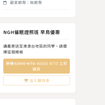
觀賞期限：無期限
NGH催眠證照班 早鳥優惠
講義寄送至港澳台地區的同學，請選
擇這個規格
原價52000 NTD
48000 NTD 立即
購買
加入購物車