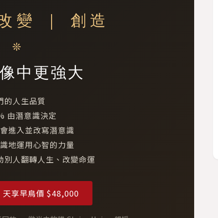
 改變 ｜ 創造
❊
像中更強大
們的人生品質
0% 由潛意識決定
會進入並改寫潛意識
識地運用心智的力量
助別人翻轉人生、改變命運
 天享早鳥價 $48,000