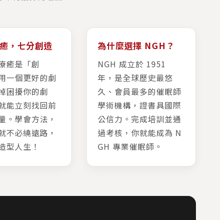
癒，七分創造
為什麼選擇 NGH？
療癒是「創
NGH 成立於 1951
用一個更好的劇
年，是全球歷史最悠
掉困擾你的劇
久、會員最多的催眠師
就能立刻找回前
學術機構，證書具國際
量。學會方法，
公信力。完成培訓並通
就不必繞遠路，
過考核，你就能成為 N
造型人生！
GH 專業催眠師。