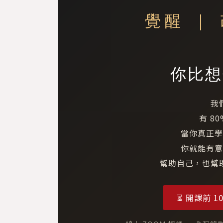
覺醒 ｜
你比想
我
有 8
當你真正學
你就能有意
幫助自己，也幫
⏳ 開課前 10