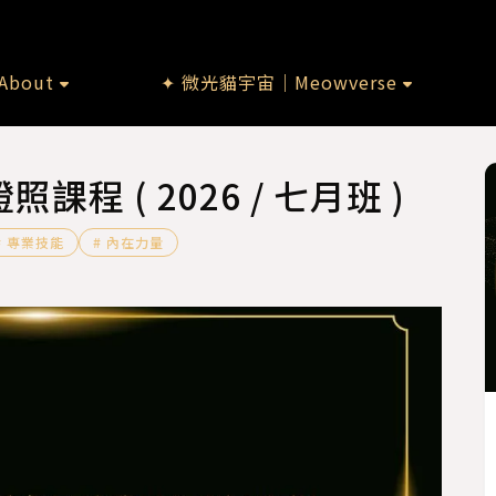
bout
✦ 微光貓宇宙｜Meowverse
程 ( 2026 / 七月班 )
# 專業技能
# 內在力量