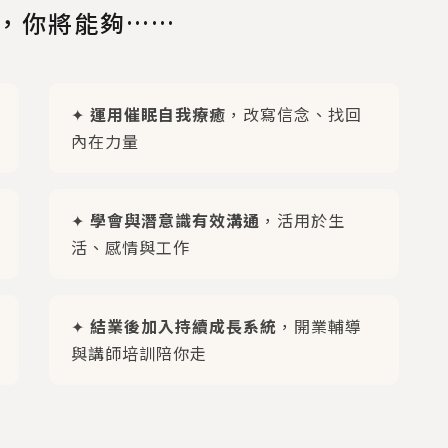
，你將能夠……
✦
運用催眠自我療癒
，改寫信念、找回
內在力量
✦
學會與潛意識有效溝通
，活用於生
活、感情與工作
✦
結業後加入持續成長系統
，開業輔導
與講師培訓陪你走