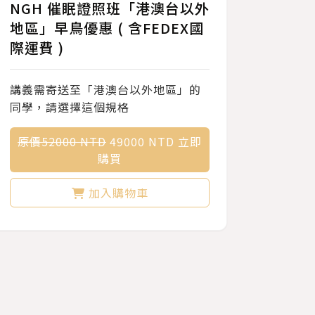
NGH 催眠證照班「港澳台以外
地區」早鳥優惠 ( 含FEDEX國
際運費 )
講義需寄送至「港澳台以外地區」的
同學，請選擇這個規格
原價52000 NTD
49000 NTD 立即
購買
加入購物車