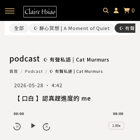
0
全部
☪ 靜心冥想 | A Moment of Quiet
☪ 有聲私語
回主選單
回主選單
回主選單
✦ 關於微光貓｜About
✦ 微光貓宇宙｜Meowverse
✦ 課程與商品｜Selection
podcast
☪ 有聲私語 | Cat Murmurs
微光中的貓｜Claire Hsiao
文字裡的微光貓｜Blog
催眠預約｜Hypnotherapy
首頁
Podcast
☪ 有聲私語 | Cat Murmurs
受訪・客座足跡｜Footprint
耳朵裡的微光貓｜Podcast
課程總覽｜Courses
2026-05-28 · 4:42
【 口白 】認真趕進度的 me
微光選品｜Selection
A
00:00
00:00
u
d
1.00x
30
30
i