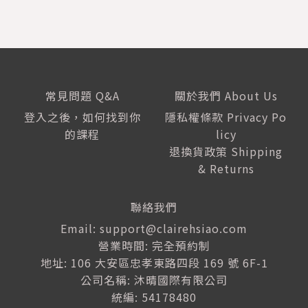
o
P
l
a
y
e
常見問題 Q&A
關於我們 About Us
r
登入之後，如何找到你
隱私權條款 Privacy Po
的課程
licy
退換貨政策 Shipping
& Returns
聯絡我們
Email: support@clairehsiao.com
營業時間: 完全預約制
地址: 106 大安區忠孝東路四段 169 號 6F-1
公司名稱: 沐晴國際有限公司
統編: 54178480