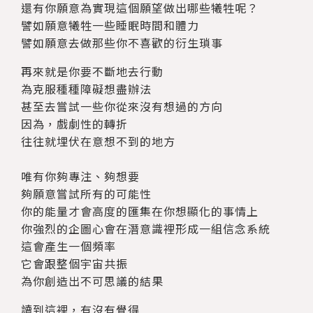
還有你願意為實現這個願望做出哪些犧牲呢？
譬如願意犧牲一些睡眠時間和體力
譬如願意去做那些你不喜歡的衍生瑣事
再來就是你要不斷地去行動
為克服種種障礙想盡辦法
甚至去嘗試一些你從來沒有想過的方向
因為，戲劇性的轉折
往往就埋伏在意想不到的地方
唯有你夠專注、夠想要
夠願意嘗試所有的可能性
你的能量才會高度的匯集在你想顯化的事情上
你強烈的企圖心會在潛意識裡形成一組信念系統
這會產生一個頻率
它會跟整個宇宙共振
為你創造出不可思議的結果
讀到這裡，有沒有覺得