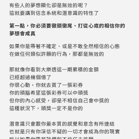
有些人的夢想顯化卻是無效的呢？
這就要講到信念系統和潛意識的特性了
第一點，你必須要徹頭徹尾、打從心底的相信你的
夢想會成真
如果你是帶著不確定、或是不敢全然相信的心態
在做任何類似許願的行為，那都是無效的
那就像你看到大樂透這一期累積的金額
已經超過幾個億了
你很心動，你就去買了一張彩券
你的頭腦希望這張彩券可以中頭獎
但你的內心感受，卻是不相信自己會中獎的
這種狀況下，頭獎一定不是你的
潛意識只會跟你最本質的感覺和意念有所連結
也就是只有你深信不疑的一切才會成為你的現實
所以如果你帶著恐懼和不信任去許願