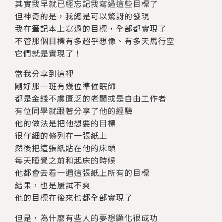
其實我早就已經忘記我寫過這些目標了
但神奇的是，我總是可以驚訝的發現
我在筆記本上寫過的目標，全部都實現了
不管那個目標有多超乎想像、有多天馬行空
它們就是實現了！
當我分享到這裡
剛好那一班有幾位準催眠師
都是金錢不虞匱乏的老闆或是自由工作者
有位同學就跟著分享了他的經驗
他的做法是把他想要的目標
很仔細的條列在一張紙上
然後把這張紙貼在他的床頭
每天睡覺之前和起床的時候
他都會去看一遍這張紙上所有的目標
結果，也是屢試不爽
他的目標在後來也都全部實現了
但是，為什麼有些人的夢想顯化很成功