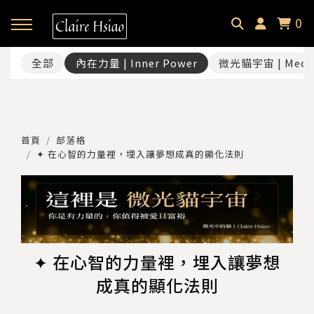
0
全部
內在力量 | Inner Power
微光貓宇宙 | Meow
回主選單
回主選單
回主選單
✦ 關於微光貓｜About
✦ 微光貓宇宙｜Meowverse
✦ 課程與商品｜Selection
首頁
部落格
微光中的貓｜Claire Hsiao
文字裡的微光貓｜Blog
催眠預約｜Hypnotherapy
✦ 在心智的力量裡，埋入讓夢想成真的顯化法則
受訪・客座足跡｜Footprint
耳朵裡的微光貓｜Podcast
課程總覽｜Courses
微光選品｜Selection
✦ 在心智的力量裡，埋入讓夢想
成真的顯化法則