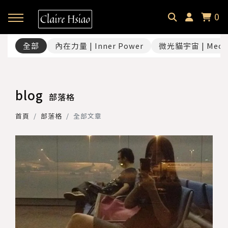
0
全部
內在力量 | Inner Power
微光貓宇宙 | Meow
回主選單
回主選單
回主選單
✦ 關於微光貓｜About
✦ 微光貓宇宙｜Meowverse
✦ 課程與商品｜Selection
blog
部落格
微光中的貓｜Claire Hsiao
文字裡的微光貓｜Blog
催眠預約｜Hypnotherapy
首頁
部落格
全部文章
受訪・客座足跡｜Footprint
耳朵裡的微光貓｜Podcast
課程總覽｜Courses
微光選品｜Selection